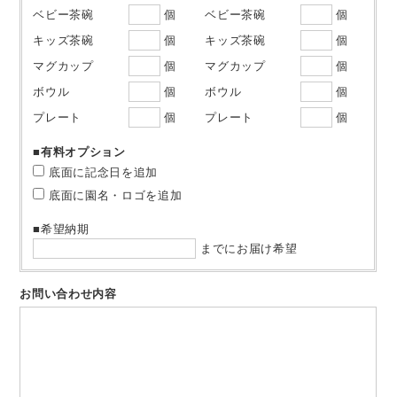
ベビー茶碗
個
ベビー茶碗
個
キッズ茶碗
個
キッズ茶碗
個
マグカップ
個
マグカップ
個
ボウル
個
ボウル
個
プレート
個
プレート
個
■有料オプション
底面に記念日を追加
底面に園名・ロゴを追加
■希望納期
までにお届け希望
お問い合わせ内容