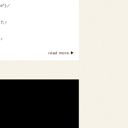
^)／
た♪
♪
read more ▶