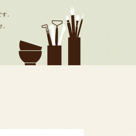
です。
せ。